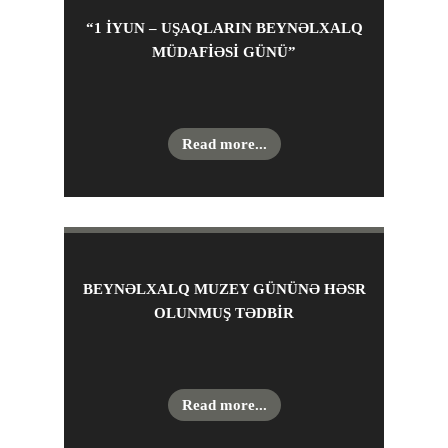
“1 IYUN – UŞAQLARIN BEYNƏLXALQ
MÜDAFIƏSI GÜNÜ”
Read more...
BEYNƏLXALQ MUZEY GÜNÜNƏ HƏSR
OLUNMUŞ TƏDBIR
Read more...