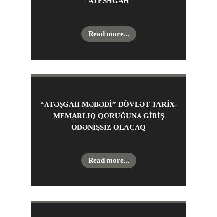
ATESHGAH
Read more...
“ATƏŞGAH MƏBƏDİ” DÖVLƏT TARİX-
MEMARLIQ QORUĞUNA GİRİŞ
ÖDƏNİŞSİZ OLACAQ
Read more...