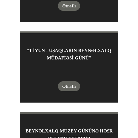
Ətraflı
“1 IYUN - UŞAQLARIN BEYNƏLXALQ
MÜDAFIƏSI GÜNÜ”
Ətraflı
BEYNƏLXALQ MUZEY GÜNÜNƏ HƏSR