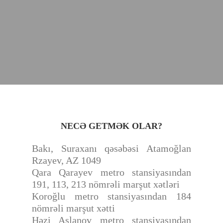
NECƏ GETMƏK OLAR?
Bakı, Suraxanı qəsəbəsi Atamoğlan
Rzayev, AZ 1049
Qara Qarayev metro stansiyasından
191, 113, 213 nömrəli marşut xətləri
Koroğlu metro stansiyasından 184
nömrəli marşut xətti
Həzi Aslanov metro stansiyasından