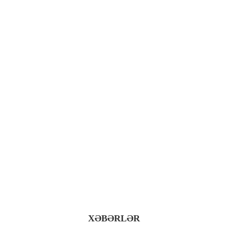
XƏBƏRLƏR