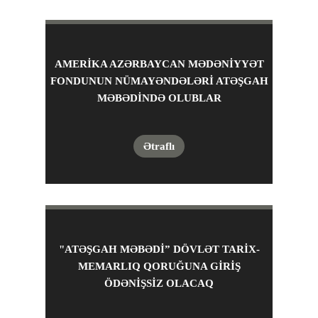
AMERIKA AZƏRBAYCAN MƏDƏNIYYƏT
FONDUNUN NÜMAYƏNDƏLƏRI ATƏŞGAH
MƏBƏDINDƏ OLUBLAR
Ətraflı
"ATƏŞGAH MƏBƏDİ” DÖVLƏT TARİX-
MEMARLIQ QORUĞUNA GİRİŞ
ÖDƏNİŞSİZ OLACAQ