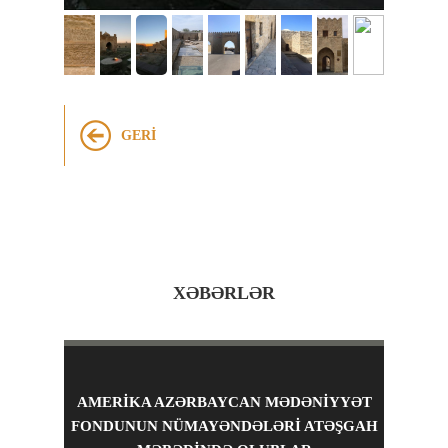
GERI
XƏBƏRLƏR
AMERIKA AZƏRBAYCAN MƏDƏNIYYƏT
FONDUNUN NÜMAYƏNDƏLƏRI ATƏŞGAH