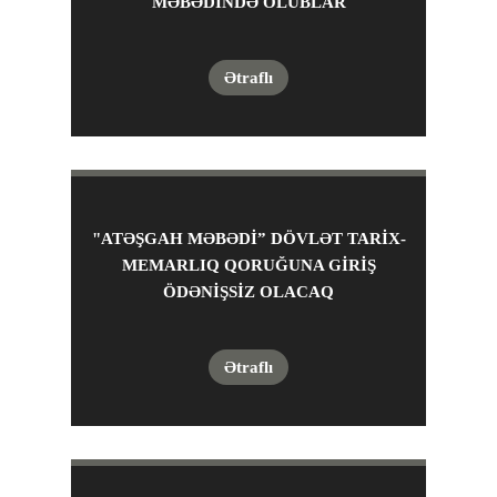
MƏBƏDINDƏ OLUBLAR
Ətraflı
"ATƏŞGAH MƏBƏDİ” DÖVLƏT TARİX-
MEMARLIQ QORUĞUNA GİRİŞ
ÖDƏNİŞSİZ OLACAQ
Ətraflı