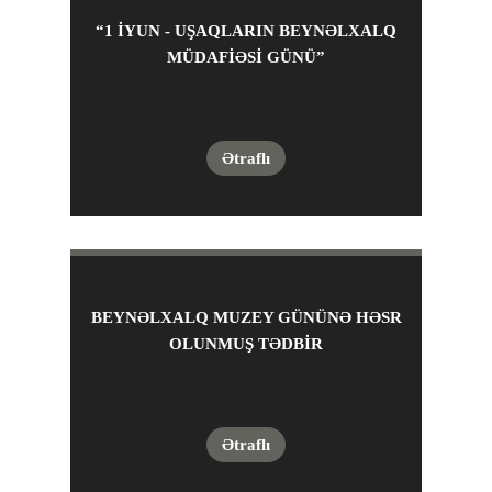
“1 IYUN - UŞAQLARIN BEYNƏLXALQ
MÜDAFIƏSI GÜNÜ”
Ətraflı
BEYNƏLXALQ MUZEY GÜNÜNƏ HƏSR
OLUNMUŞ TƏDBIR
Ətraflı