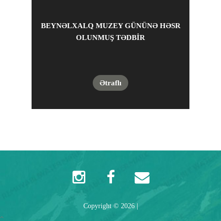
BEYNƏLXALQ MUZEY GÜNÜNƏ HƏSR
OLUNMUŞ TƏDBIR
Ətraflı
Copyright ©
2026
|