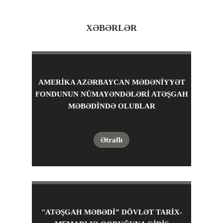
XƏBƏRLƏR
AMERIKA AZƏRBAYCAN MƏDƏNIYYƏT
FONDUNUN NÜMAYƏNDƏLƏRI ATƏŞGAH
MƏBƏDINDƏ OLUBLAR
Ətraflı
"ATƏŞGAH MƏBƏDİ” DÖVLƏT TARİX-