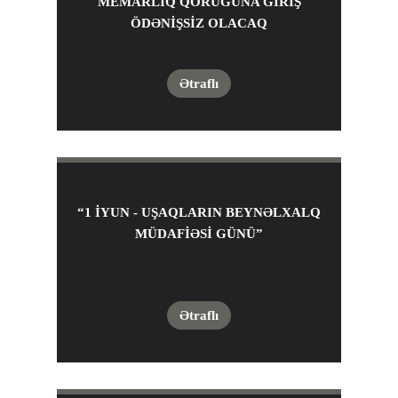
MEMARLIQ QORUĞUNA GİRİŞ
ÖDƏNİŞSİZ OLACAQ
Ətraflı
“1 IYUN - UŞAQLARIN BEYNƏLXALQ
MÜDAFIƏSI GÜNÜ”
Ətraflı