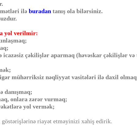
r.
ymətləri ilə
buradan
tanış ola bilərsiniz.
suzdur.
 yol verilmir:
xınlaşmaq;
maq;
 icazəsiz çəkilişlər aparmaq (həvəskar çəkilişlər və tu
;
tmək;
gər mühərriksiz nəqliyyat vasitələri ilə daxil olmaq
lə danışmaq;
maq, onlara zərər vurmaq;
rəkətlərə yol vermək;
göstərişlərinə riayət etməyinizi xahiş edirik.