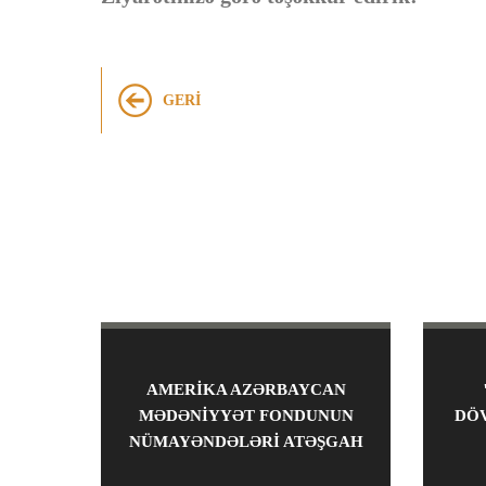
GERI
AMERIKA AZƏRBAYCAN
MƏDƏNIYYƏT FONDUNUN
DÖ
NÜMAYƏNDƏLƏRI ATƏŞGAH
MƏBƏDINDƏ OLUBLAR