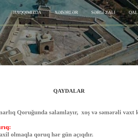
HAQQIMIZDA
XƏBƏRLƏR
SƏRGİ ZALI
QAL
QAYDALAR
arlıq Qoruğunda salamlayır, xoş və səmərəli vaxt k
ırıq:
daxil olmaqla qoruq hər gün açıqdır.