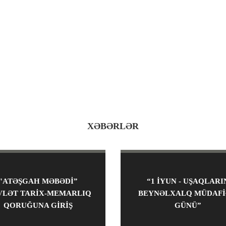
XƏBƏRLƏR
"ATƏŞGAH MƏBƏDİ”
“1 IYUN - UŞAQLARI
VLƏT TARİX-MEMARLIQ
BEYNƏLXALQ MÜDAFI
QORUĞUNA GİRİŞ
GÜNÜ”
ÖDƏNİŞSİZ OLACAQ