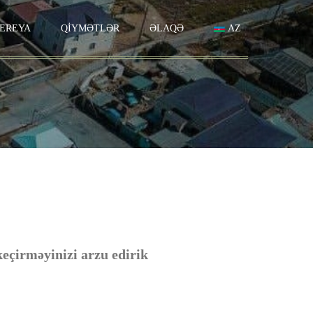
EREYA
QİYMƏTLƏR
ƏLAQƏ
AZ
eçirməyinizi arzu edirik