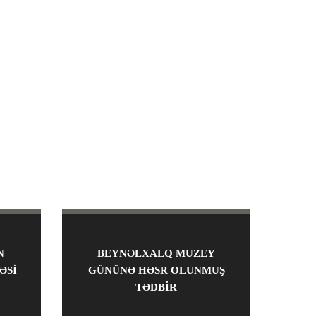
N
BEYNƏLXALQ MUZEY
ƏSI
GÜNÜNƏ HƏSR OLUNMUŞ
TƏDBIR