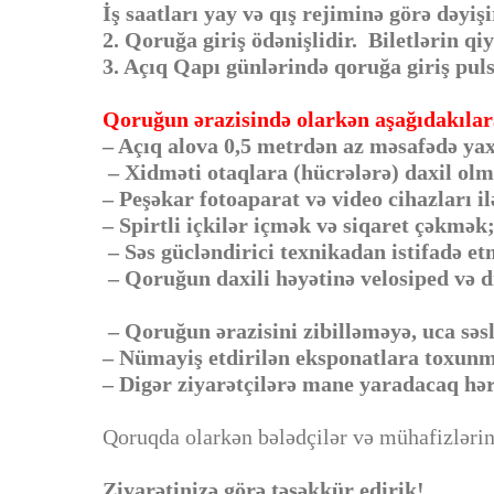
İş saatları yay və qış rejiminə görə dəyişi
2. Qoruğa giriş ödənişlidir. Biletlərin qi
3. Açıq Qapı günlərində qoruğa giriş pul
Qoruğun ərazisində olarkən aşağıdakılara
– Açıq alova 0,5 metrdən az məsafədə ya
– Xidməti otaqlara (hücrələrə) daxil ol
– Peşəkar fotoaparat və video cihazları ilə
– Spirtli içkilər içmək və siqaret çəkmək
– Səs gücləndirici texnikadan istifadə e
– Qoruğun daxili həyətinə velosiped və di
– Qoruğun ərazisini zibilləməyə, uca səs
– Nümayiş etdirilən eksponatlara toxun
– Digər ziyarətçilərə mane yaradacaq hə
Qoruqda olarkən bələdçilər və mühafizlərin 
Ziyarətinizə görə təşəkkür edirik!