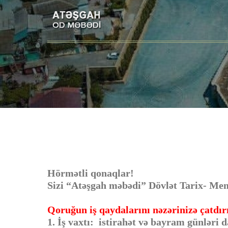
Hörmətli qonaqlar!
Sizi “Atəşgah məbədi” Dövlət Tarix- Mem
Qoruğun iş qaydalarını nəzərinizə çatdır
1. İş vaxtı: istirahət və bayram günləri 