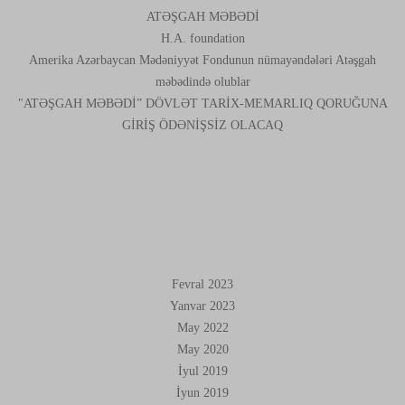
ATƏŞGAH MƏBƏDİ
H.A. foundation
Amerika Azərbaycan Mədəniyyət Fondunun nümayəndələri Atəşgah
məbədində olublar
"ATƏŞGAH MƏBƏDİ” DÖVLƏT TARİX-MEMARLIQ QORUĞUNA
GİRİŞ ÖDƏNİŞSİZ OLACAQ
ARXIVLƏR
Fevral 2023
Yanvar 2023
May 2022
May 2020
İyul 2019
İyun 2019