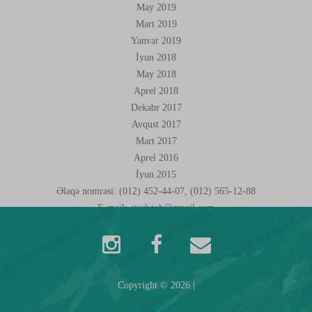
May 2019
Mart 2019
Yanvar 2019
İyun 2018
May 2018
Aprel 2018
Dekabr 2017
Avqust 2017
Mart 2017
Aprel 2016
İyun 2015
Əlaqə nomrəsi: (012) 452-44-07, (012) 565-12-88
E-mail:
ateshgah@gmail.com
Copyright ©
2026
|