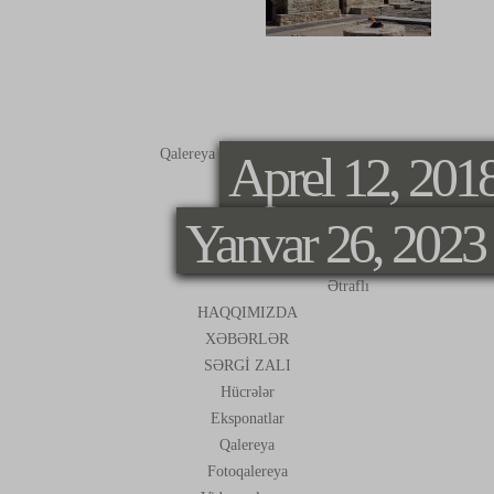
FOTOQALE
Qalereya
Aprel 12, 201
Yanvar 26, 2023
Ətraflı
HAQQIMIZDA
XƏBƏRLƏR
SƏRGİ ZALI
Hücrələr
Eksponatlar
Qalereya
Fotoqalereya