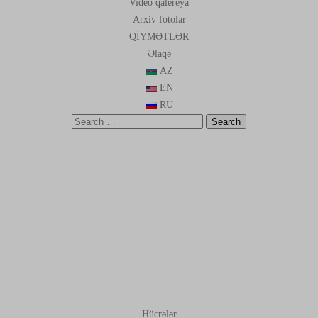
Video qalereya
Arxiv fotolar
QİYMƏTLƏR
Əlaqə
AZ
EN
RU
Search
for:
SON
YAZILAR
Hücrələr